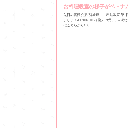
お料理教室の様子がベトナ
先日の真澄会第6弾企画 「料理教室 第
ましょ！AJINOMOTO様協力の元。」の巻がZing.vnに取材されました(
はこちらから! Our...