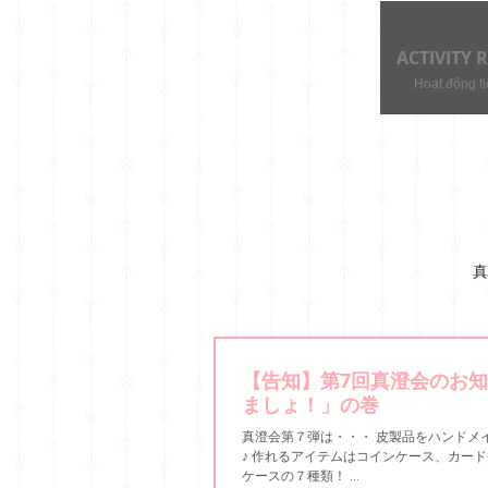
ACTIVITY 
Hoạt động ti
真
【告知】第7回真澄会のお知
ましょ！」の巻
真澄会第７弾は・・・ 皮製品をハンドメ
♪ 作れるアイテムはコインケース、カー
ケースの７種類！ ...