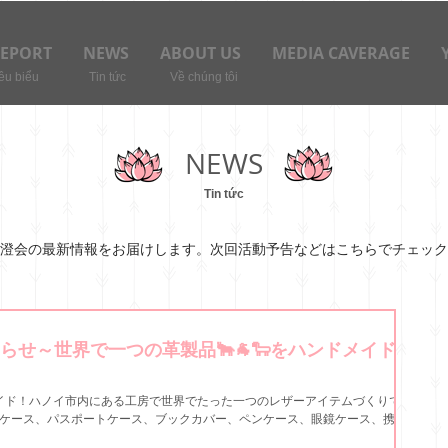
REPORT
NEWS
ABOUT US
MEDIA CAVERAGE
êu biểu
Tin tức
Về chúng tôi
NEWS
Tin tức
澄会の最新情報をお届けします。次回活動予告などはこちらでチェック
らせ～世界で一つの革製品🐂🐐🐑をハンドメイドし
イド！ハノイ市内にある工房で世界でたった一つのレザーアイテムづくりです
ドケース、パスポートケース、ブックカバー、ペンケース、眼鏡ケース、携帯