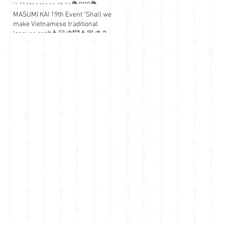
in Vietnamese style💐💁🏻‍♀️💐
MASUMI KAI 19th Event "Shall we
make Vietnamese traditional
lacquer craft👩🏻‍🎨🖼👩🏼‍🎨？
&quot