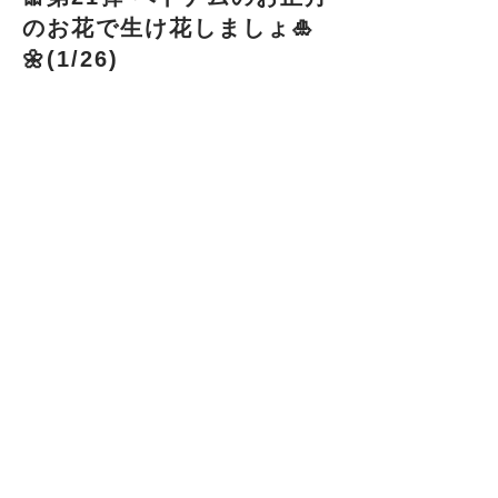
のお花で生け花しましょ🎍
🌼(1/26)
みなさんこんにちは！
今回はベトナムのお花、グラジオラス、
ダリア、菊、ももの木等を使い、華道家
元池坊の元、生け花に挑んだ女子たち。
日本在住経験もあり、資格をお持ちのベ
トナム人の先生に習いました。
歴史や生け花についても学びました。
いざ、体験！！
水切りも初めて習いました。
一人一人の花器も違い、スタイルは自由
に花を生けていきます。
皆、普段の忙しい日々を忘れ、お花に気
持ちを込め、リラックスしながらも、真
剣にお花と向き合いましたね。