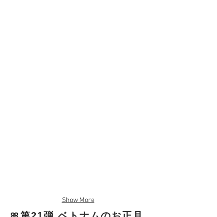
Show More
🎀第21弾 ベトナムのお正月