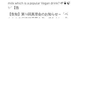
milk which is a popular Vegan drink? 🌱🍵🍃
✨" 【告
【告知】第16回真澄会のお知らせ～「ベ
トナムの伝統的蓮茶を作ってみましょ🍵
🍃🌱✨」の巻 MASUMI KAI 16th Event "Shall
we make Vietnamese
【告知】第15回真澄会のお知らせ～「🐃
🐂牛・水牛の角でオリジナルデザインア
クセサリー作りましょ👩🏼‍🔧👩🏻‍🔧！」
の巻
Mitsubishi Cleansui様のFBページに真澄
会、1周年特別記念企画のアオザイパーテ
ィについて掲載して頂きました！
【告知】第14回真澄会のお知らせ～「ベ
トナムのフエ名物料理を作りましょ！
AJINOMOTO様協力の元。料理教室 第4回」
の巻
オンラインショップOPENしました！
Archive
2019年1月
（1）
1件の記事
2018年11月
（1）
1件の記事