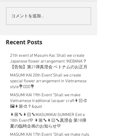
コメントを追加…
Recent Posts
21th event of Masumi Kai: Shall we create
Japanese flower arrangement ‘IKEBANA’？
【告知】第21弾真澄会 ベトナムのお正月
MASUMI KAI 20th Event"Shall we create
special flower arrangement in Vietnamese
style💐💁🏻‍♀️💐
MASUMI KAI 19th Event "Shall we make
Vietnamese traditional lacquer craft👩🏻‍🎨
🖼👩🏼‍🎨？&quot
👩🏼‍🔧👩🏻‍🔧MASUMIKAI SUMMER Extra
18th Event💛 👩🏼‍🔧👩🏻‍🔧真澄会 第18弾
夏の臨時企画のお知らせ💛
MASUMI KAI 17th Event "Shall we make nuts